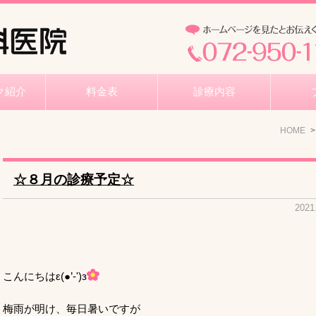
ク紹介
料金表
診療内容
HOME
☆８月の診療予定☆
2021
こんにちはε(●’-')з
梅雨が明け、毎日暑いですが