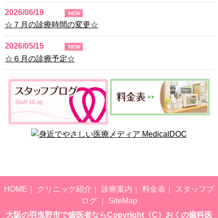
2026/06/19
NEW
☆７月の診療時間の変更☆
2026/05/15
NEW
☆６月の診療予定☆
HOME
｜
クリニック紹介
｜
診療案内
｜
料金表
｜
スタッフブ
ログ
｜
SiteMap
大阪の羽曳野市で歯医者ならCopyright（C）おくの歯科医